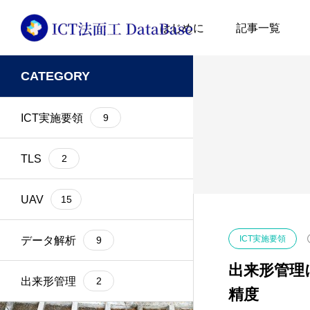
はじめに
記事一覧
CATEGORY
D-RTK2
1
Matrice300RTK
UAV
UAV
ICT実施要領
9
GNSS
2
Phantom4 Pro
GPS
1
Pix4D
TLS
2
i-Construction
7
PPK
UAV
15
2023.02.21
2023.02.21
ICT全面活用
1
RTK
UAV写真測量の計測精
Site Scan
ICT実施要領
データ解析
9
度検証
飛行ルートを
ICT法面工
22
TLS
出来形管理
出来形管理
2
精度
KLAU PPK
1
UAV