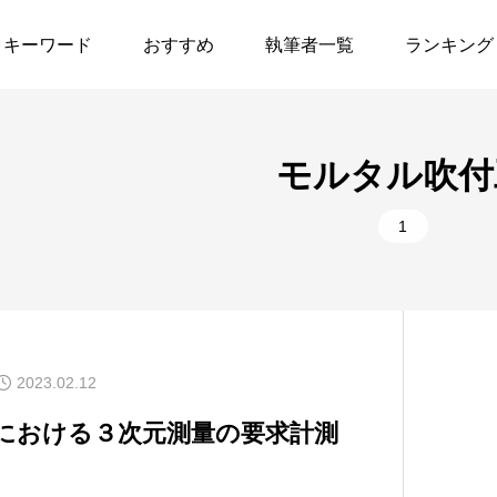
キーワード
おすすめ
執筆者一覧
ランキング
1
UAVレーザー
1
吹付工
UAV
UAV
モルタル吹付
1
UAV写真測量
19
国交省
1
2
フライトプラン
7
実施要領
2
モルタル吹付工
1
対空標識
2023.02.17
2023.02
1
レーザー測量
1
島根県
2023.02.12
でUAV自動
KLAU PPKの使い方
レーザ
作成
量
3
兵庫県
1
検証点
における３次元測量の要求計測
11
出来形管理
5
標定点