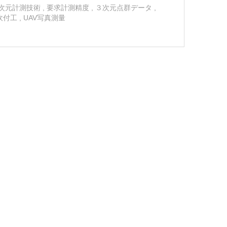
次元計測技術
,
要求計測精度
,
３次元点群データ
,
吹付工
,
UAV写真測量