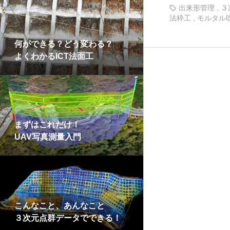
出来形管理
,
３
法枠工
,
モルタル
何ができる？どう変わる？
よくわかるICT法面工
まずはこれだけ！
UAV写真測量入門
こんなこと、あんなこと
３次元点群データでできる！