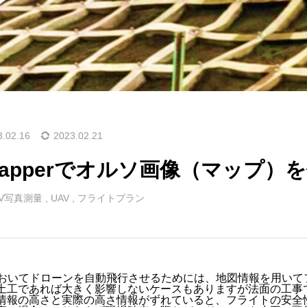
3.02.16
2023.02.21
 Mapperでオルソ画像（マップ）
AV写真測量
,
UAV
,
フライトプラン
においてドローンを自動飛行させるためには、地図情報を用い
土工であれば大きく影響しないケースもありますが法面の工事
情報の高さと実際の高さ情報がずれていると、フライトの安全