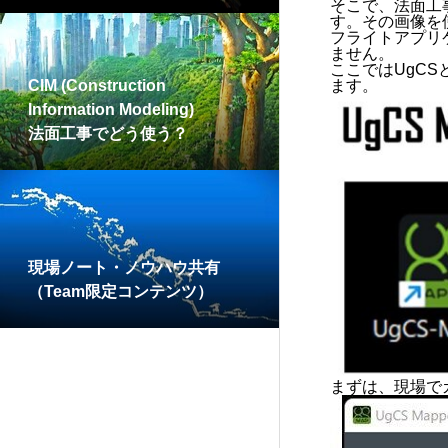
そこで、法面工
す。その画像を使
フライトアプリ
ません。
ここではUgCS
CIM (Construction
ます。
Information Modeling)
法面工事でどう使う？
現場ノート・ノウハウ共有
（Team限定コンテンツ）
まずは、現場で