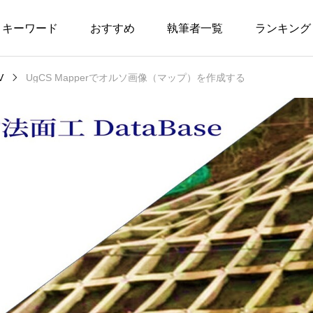
キーワード
おすすめ
執筆者一覧
ランキング
V
UgCS Mapperでオルソ画像（マップ）を作成する
1
UAVレーザー
1
吹付工
UAV
UAV
1
UAV写真測量
19
国交省
2
フライトプラン
7
実施要領
2
モルタル吹付工
1
対空標識
2023.02.17
2023.02
1
レーザー測量
1
島根県
でUAV自動
KLAU PPKの使い方
レーザ
作成
量
3
兵庫県
1
検証点
11
出来形管理
5
標定点