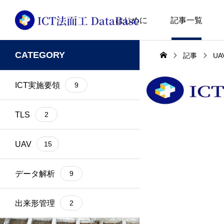
はじめに
記事一覧
CATEGORY
記事
UA
D-RTK2
1
Matrice300RTK
UAV
UAV
ICT実施要領
9
GNSS
2
Phantom4 Pro
GPS
1
Pix4D
TLS
2
i-Construction
7
PPK
UAV
15
2023.02.21
2023.02.21
ICT全面活用
1
RTK
UAV写真測量の計測精
Site Scan
データ解析
9
度検証
飛行ルートを
ICT法面工
22
TLS
出来形管理
2
KLAU PPK
1
UAV