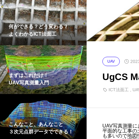
何ができる？どう変わる？
よくわかるICT法面工
202
UAV
UgCS
まずはこれだけ！
UAV写真測量入門
ICT法面工
,
U
こんなこと、あんなこと
UAV写真測量
平面的な工事の
３次元点群データでできる！
も多いので地図