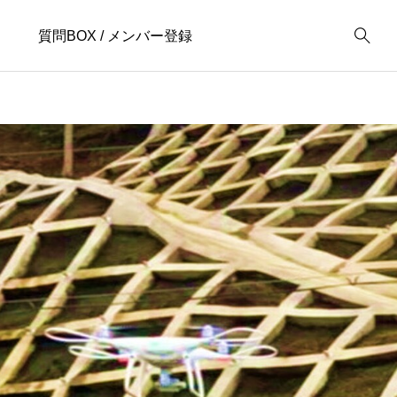
質問BOX / メンバー登録
1
法枠工
4
UAV
U
1
滋賀県
1
4
点群データ解析
7
2
要求計測精度
1
.17
2023.02.16
2
1
３次元点群データ
1
ー測量と写真測
UgCSでUAV自動飛行
Ug
ルート作成
ソ
1
３次元計測技術
1
成
1