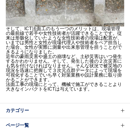
そして、ICT法面工のもう一つのメリットは、現場管理
の最前線で若手や女性技術者が活躍できることです。従
来は形骸化していたような女性技術者の現場は配置が、
いまでは男性と女性が現場代理人や技術者をペア担当し
た場合、女性が実際に測量や出来形管理を担うことがで
きるようになりました。
近年の豪雨災害や盛土の崩壊など、土砂災害はいつ発生
するかわかりません。そして、発生した後の２次災害に
も気を付けなければなりません。そんな状況で被災地の
現況を迅速に把握して３次元点群データによって現場を
可視化することでいち早く対策業務や設計業務に取り掛
かることができます。
法面工事の現場にとって、機械で施工ができることより
大きなインパクトをICTは与えています。
カテゴリー
ページ一覧
ICT実施要領