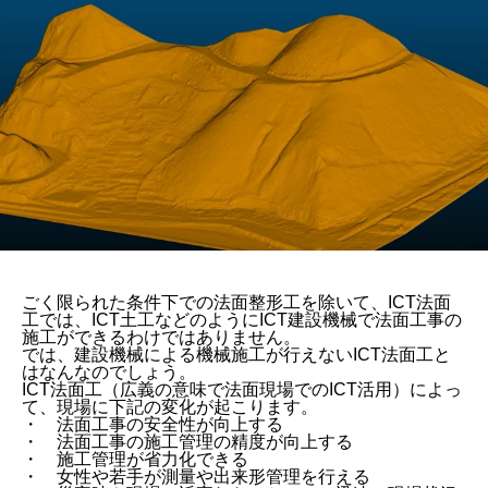
ごく限られた条件下での法面整形工を除いて、ICT法面
工では、ICT土工などのようにICT建設機械で法面工事の
施工ができるわけではありません。
では、建設機械による機械施工が行えないICT法面工と
はなんなのでしょう。
ICT法面工（広義の意味で法面現場でのICT活用）によっ
て、現場に下記の変化が起こります。
・ 法面工事の安全性が向上する
・ 法面工事の施工管理の精度が向上する
・ 施工管理が省力化できる
・ 女性や若手が測量や出来形管理を行える