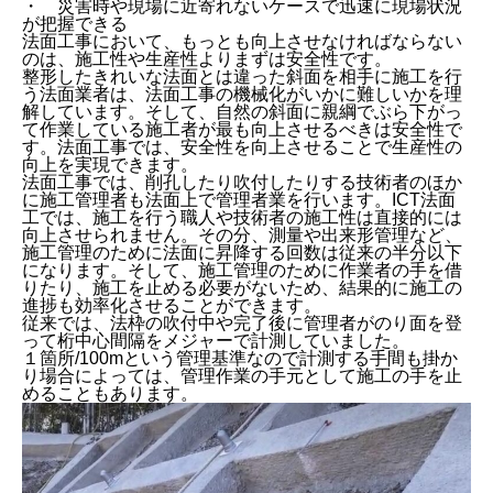
・ 災害時や現場に近寄れないケースで迅速に現場状況
が把握できる
法面工事において、もっとも向上させなければならない
のは、施工性や生産性よりまずは安全性です。
整形したきれいな法面とは違った斜面を相手に施工を行
う法面業者は、法面工事の機械化がいかに難しいかを理
解しています。そして、自然の斜面に親綱でぶら下がっ
て作業している施工者が最も向上させるべきは安全性で
す。法面工事では、安全性を向上させることで生産性の
向上を実現できます。
法面工事では、削孔したり吹付したりする技術者のほか
に施工管理者も法面上で管理者業を行います。ICT法面
工では、施工を行う職人や技術者の施工性は直接的には
向上させられません。その分、測量や出来形管理など、
施工管理のために法面に昇降する回数は従来の半分以下
になります。そして、施工管理のために作業者の手を借
りたり、施工を止める必要がないため、結果的に施工の
進捗も効率化させることができます。
従来では、法枠の吹付中や完了後に管理者がのり面を登
って桁中心間隔をメジャーで計測していました。
１箇所/100mという管理基準なので計測する手間も掛か
り場合によっては、管理作業の手元として施工の手を止
めることもあります。